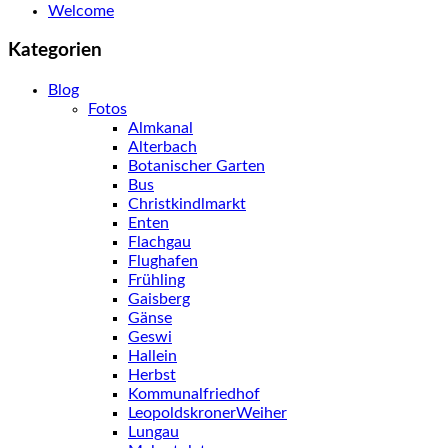
Welcome
Kategorien
Blog
Fotos
Almkanal
Alterbach
Botanischer Garten
Bus
Christkindlmarkt
Enten
Flachgau
Flughafen
Frühling
Gaisberg
Gänse
Geswi
Hallein
Herbst
Kommunalfriedhof
LeopoldskronerWeiher
Lungau