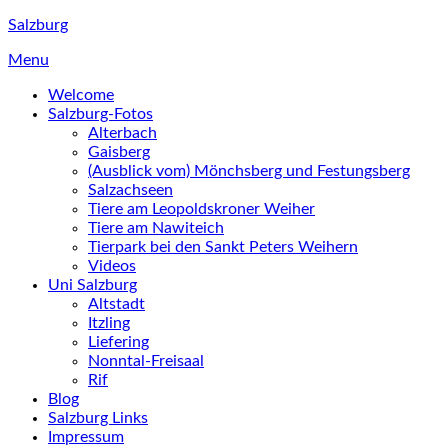
Skip
Salzburg
to
Menu
content
Welcome
Salzburg-Fotos
Alterbach
Gaisberg
(Ausblick vom) Mönchsberg und Festungsberg
Salzachseen
Tiere am Leopoldskroner Weiher
Tiere am Nawiteich
Tierpark bei den Sankt Peters Weihern
Videos
Uni Salzburg
Altstadt
Itzling
Liefering
Nonntal-Freisaal
Rif
Blog
Salzburg Links
Impressum