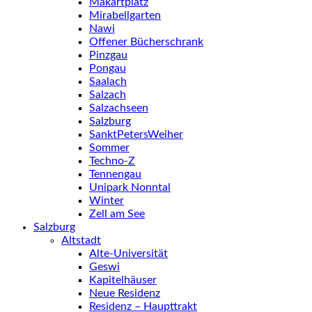
Makartplatz
Mirabellgarten
Nawi
Offener Bücherschrank
Pinzgau
Pongau
Saalach
Salzach
Salzachseen
Salzburg
SanktPetersWeiher
Sommer
Techno-Z
Tennengau
Unipark Nonntal
Winter
Zell am See
Salzburg
Altstadt
Alte-Universität
Geswi
Kapitelhäuser
Neue Residenz
Residenz – Haupttrakt