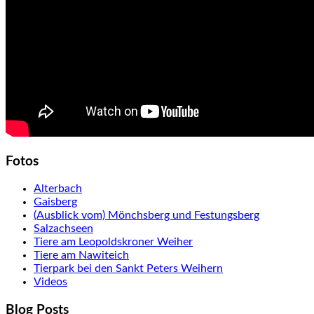
Fotos
Alterbach
Gaisberg
(Ausblick vom) Mönchsberg und Festungsberg
Salzachseen
Tiere am Leopoldskroner Weiher
Tiere am Nawiteich
Tierpark bei den Sankt Peters Weihern
Videos
Blog Posts