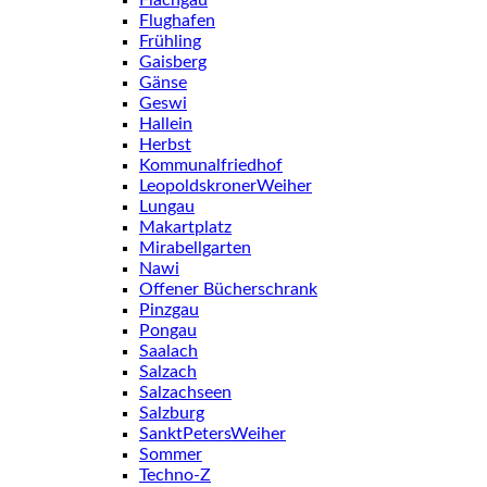
Flughafen
Frühling
Gaisberg
Gänse
Geswi
Hallein
Herbst
Kommunalfriedhof
LeopoldskronerWeiher
Lungau
Makartplatz
Mirabellgarten
Nawi
Offener Bücherschrank
Pinzgau
Pongau
Saalach
Salzach
Salzachseen
Salzburg
SanktPetersWeiher
Sommer
Techno-Z