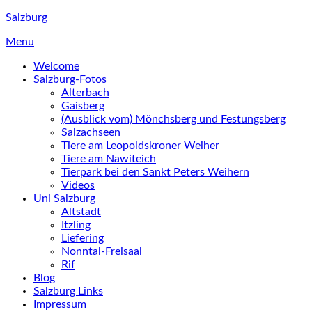
Skip
Salzburg
to
Menu
content
Welcome
Salzburg-Fotos
Alterbach
Gaisberg
(Ausblick vom) Mönchsberg und Festungsberg
Salzachseen
Tiere am Leopoldskroner Weiher
Tiere am Nawiteich
Tierpark bei den Sankt Peters Weihern
Videos
Uni Salzburg
Altstadt
Itzling
Liefering
Nonntal-Freisaal
Rif
Blog
Salzburg Links
Impressum